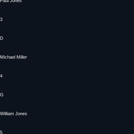
Paul Jones
3
D
Michael Miller
4
G
William Jones
5