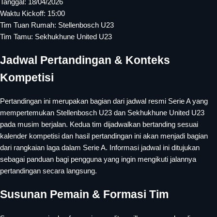
Tanggal: 18/04/2026
Waktu Kickoff: 15:00
Tim Tuan Rumah: Stellenbosch U23
Tim Tamu: Sekhukhune United U23
Jadwal Pertandingan & Konteks
Kompetisi
Pertandingan ini merupakan bagian dari jadwal resmi Serie A yang
mempertemukan Stellenbosch U23 dan Sekhukhune United U23
pada musim berjalan. Kedua tim dijadwalkan bertanding sesuai
kalender kompetisi dan hasil pertandingan ini akan menjadi bagian
dari rangkaian laga dalam Serie A. Informasi jadwal ini ditujukan
sebagai panduan bagi pengguna yang ingin mengikuti jalannya
pertandingan secara langsung.
Susunan Pemain & Formasi Tim