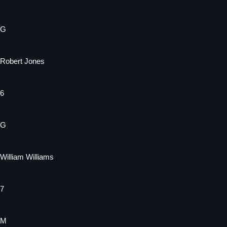
G
Robert Jones
6
G
William Williams
7
M