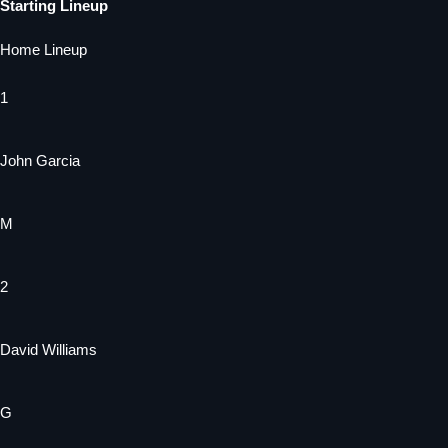
Starting Lineup
Home Lineup
1
John Garcia
M
2
David Williams
G