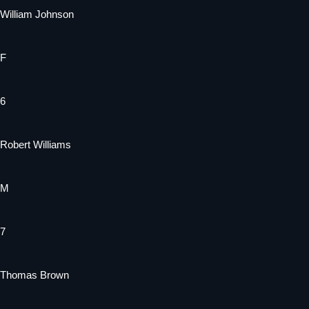
William Johnson
F
6
Robert Williams
M
7
Thomas Brown