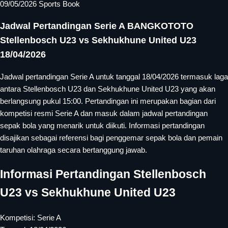
09/05/2026
Sports Book
Jadwal Pertandingan Serie A BANGKOTOTO
Stellenbosch U23 vs Sekhukhune United U23
18/04/2026
Jadwal pertandingan Serie A untuk tanggal 18/04/2026 termasuk laga
antara Stellenbosch U23 dan Sekhukhune United U23 yang akan
berlangsung pukul 15:00. Pertandingan ini merupakan bagian dari
kompetisi resmi Serie A dan masuk dalam jadwal pertandingan
sepak bola yang menarik untuk diikuti. Informasi pertandingan
disajikan sebagai referensi bagi penggemar sepak bola dan pemain
taruhan olahraga secara bertanggung jawab.
Informasi Pertandingan Stellenbosch
U23 vs Sekhukhune United U23
Kompetisi: Serie A