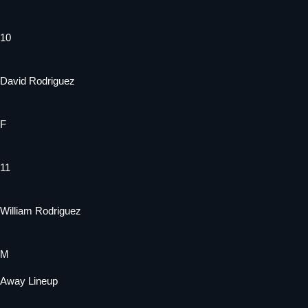
10
David Rodriguez
F
11
William Rodriguez
M
Away Lineup