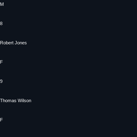
M
8
Robert Jones
F
9
Thomas Wilson
F