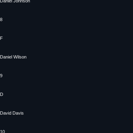
Daniel Johnson
8
F
Daniel Wilson
9
D
David Davis
10