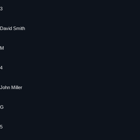
3
David Smith
M
4
John Miller
G
5