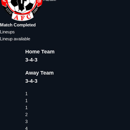
Match Completed
Lineups
Lineup available
Home Team
3-4-3
Away Team
3-4-3
1
1
1
2
3
4