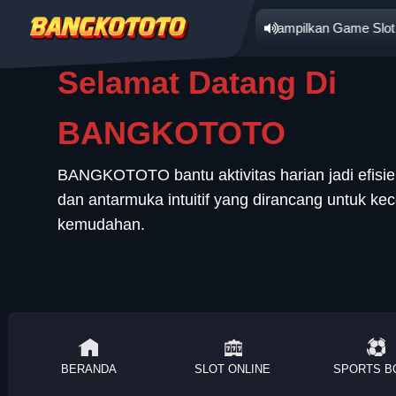
ritahuan : Situs Resmi Menampilkan Game Slot dan Result Update 
Selamat Datang Di
BANGKOTOTO
BANGKOTOTO bantu aktivitas harian jadi efisien
dan antarmuka intuitif yang dirancang untuk ke
kemudahan.
BERANDA
SLOT ONLINE
SPORTS B