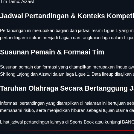
Tim Tamu: Aizawl
Jadwal Pertandingan & Konteks Kompeti
Pertandingan ini merupakan bagian dari jadwal resmi Ligue 1 yang 
pertandingan ini akan menjadi bagian dari rangkaian laga dalam Ligu
Susunan Pemain & Formasi Tim
Susunan pemain dan formasi yang ditampilkan merupakan lineup awa
Shillong Lajong dan Aizawl dalam laga Ligue 1. Data lineup disajikan 
Taruhan Olahraga Secara Bertanggung 
Informasi pertandingan yang ditampilkan di halaman ini bertujuan
memahami risiko, serta menjadikan hiburan sebagai tujuan utama da
Lihat jadwal pertandingan lainnya di
Sports Book
atau kunjungi
BAN