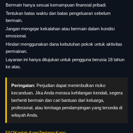
Bermain hanya sesuai kemampuan finansial pribadi.
Tentukan batas waktu dan batas pengeluaran sebelum
bermain.
Jangan mengejar kekalahan atau bermain dalam kondisi
emosional.
Hindari menggunakan dana kebutuhan pokok untuk aktivitas
permainan.
Layanan ini hanya ditujukan untuk pengguna berusia 18 tahun
ke atas.
Peringatan:
Perjudian dapat menimbulkan risiko
kecanduan. Jika Anda merasa kehilangan kendali, segera
berhenti bermain dan cari bantuan dari keluarga,
profesional, atau lembaga pendampingan yang tersedia di
wilayah Anda.
FAQ
Kontak Kami
Tentang Kami