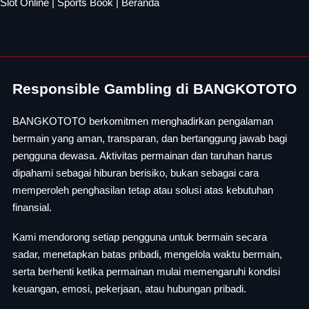
Slot Online
|
Sports Book
|
Beranda
Responsible Gambling di BANGKOTOTO
BANGKOTOTO berkomitmen menghadirkan pengalaman
bermain yang aman, transparan, dan bertanggung jawab bagi
pengguna dewasa. Aktivitas permainan dan taruhan harus
dipahami sebagai hiburan berisiko, bukan sebagai cara
memperoleh penghasilan tetap atau solusi atas kebutuhan
finansial.
Kami mendorong setiap pengguna untuk bermain secara
sadar, menetapkan batas pribadi, mengelola waktu bermain,
serta berhenti ketika permainan mulai memengaruhi kondisi
keuangan, emosi, pekerjaan, atau hubungan pribadi.