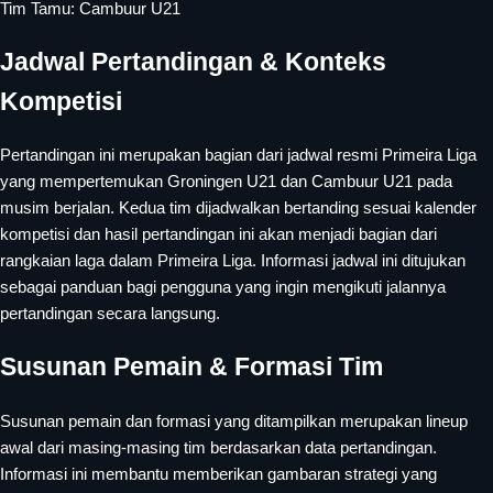
Tim Tamu: Cambuur U21
Jadwal Pertandingan & Konteks
Kompetisi
Pertandingan ini merupakan bagian dari jadwal resmi Primeira Liga
yang mempertemukan Groningen U21 dan Cambuur U21 pada
musim berjalan. Kedua tim dijadwalkan bertanding sesuai kalender
kompetisi dan hasil pertandingan ini akan menjadi bagian dari
rangkaian laga dalam Primeira Liga. Informasi jadwal ini ditujukan
sebagai panduan bagi pengguna yang ingin mengikuti jalannya
pertandingan secara langsung.
Susunan Pemain & Formasi Tim
Susunan pemain dan formasi yang ditampilkan merupakan lineup
awal dari masing-masing tim berdasarkan data pertandingan.
Informasi ini membantu memberikan gambaran strategi yang