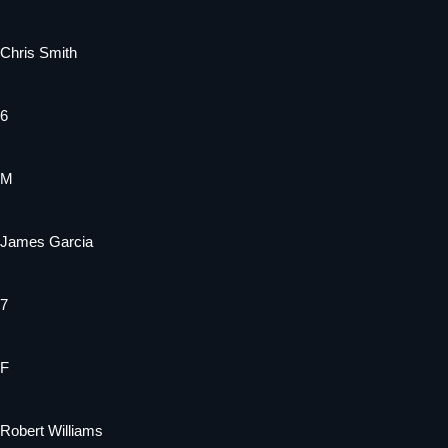
Chris Smith
6
M
James Garcia
7
F
Robert Williams