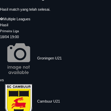
Hasil match yang telah selesai.
⚽
Multiple Leagues
Hasil
Primeira Liga
18/04 19:00
Groningen U21
vs
Cambuur U21