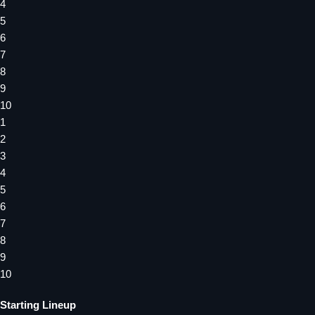
4
5
6
7
8
9
10
1
2
3
4
5
6
7
8
9
10
Starting Lineup