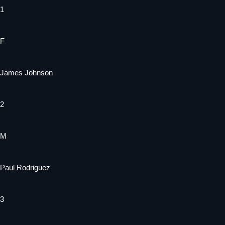
1
F
James Johnson
2
M
Paul Rodriguez
3