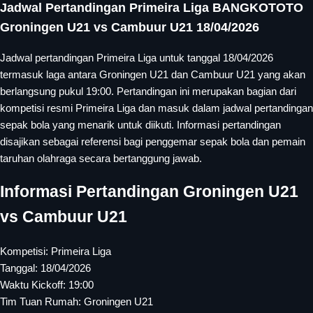
Jadwal Pertandingan Primeira Liga BANGKOTOTO
Groningen U21 vs Cambuur U21 18/04/2026
Jadwal pertandingan Primeira Liga untuk tanggal 18/04/2026
termasuk laga antara Groningen U21 dan Cambuur U21 yang akan
berlangsung pukul 19:00. Pertandingan ini merupakan bagian dari
kompetisi resmi Primeira Liga dan masuk dalam jadwal pertandingan
sepak bola yang menarik untuk diikuti. Informasi pertandingan
disajikan sebagai referensi bagi penggemar sepak bola dan pemain
taruhan olahraga secara bertanggung jawab.
Informasi Pertandingan Groningen U21
vs Cambuur U21
Kompetisi: Primeira Liga
Tanggal: 18/04/2026
Waktu Kickoff: 19:00
Tim Tuan Rumah: Groningen U21