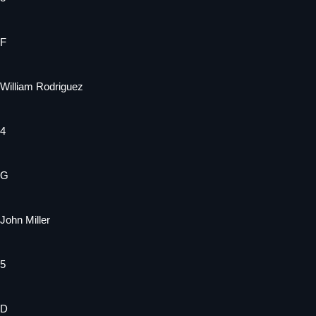
F
William Rodriguez
4
G
John Miller
5
D