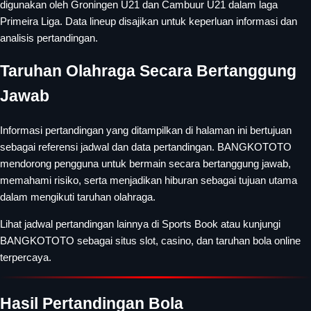
digunakan oleh Groningen U21 dan Cambuur U21 dalam laga
Primeira Liga. Data lineup disajikan untuk keperluan informasi dan
analisis pertandingan.
Taruhan Olahraga Secara Bertanggung
Jawab
Informasi pertandingan yang ditampilkan di halaman ini bertujuan
sebagai referensi jadwal dan data pertandingan. BANGKOTOTO
mendorong pengguna untuk bermain secara bertanggung jawab,
memahami risiko, serta menjadikan hiburan sebagai tujuan utama
dalam mengikuti taruhan olahraga.
Lihat jadwal pertandingan lainnya di
Sports Book
atau kunjungi
BANGKOTOTO
sebagai situs slot, casino, dan taruhan bola online
terpercaya.
Hasil Pertandingan Bola